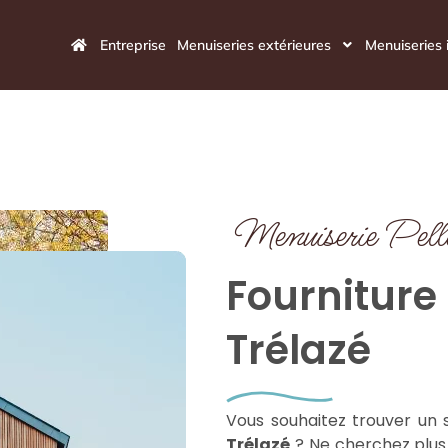
Entreprise
Menuiseries extérieures
Menuiseries 
Menuiserie Pell
Fourniture
Trélazé
Vous souhaitez trouver un s
Trélazé
? Ne cherchez plus !