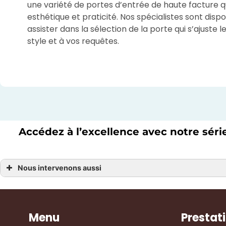
une variété de portes d’entrée de haute facture q
esthétique et praticité. Nos spécialistes sont disp
assister dans la sélection de la porte qui s’ajuste 
style et à vos requêtes.
Accédez à l’excellence avec notre séri
Nous intervenons aussi
Porte
Porte Angers
Porte Brissac Loire Aubance
Porte Brissac Beaufort-en-Vallée
Porte Loire-Authion
Menu
Prestat
Porte Baugé-en-Anjou
Porte Mûrs-Erigné