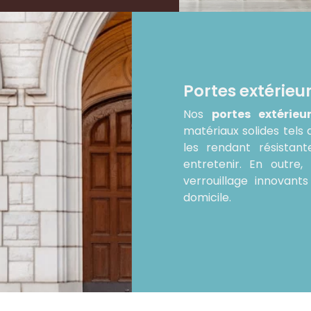
Portes extérieu
Nos
portes extérieu
matériaux solides tels 
les rendant résistan
entretenir. En outre
verrouillage innovant
domicile.